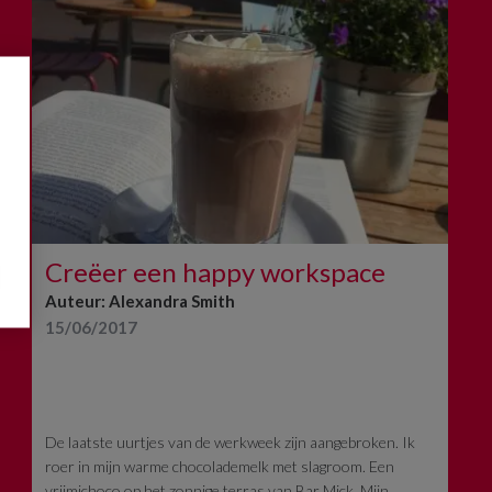
Creëer een happy workspace
Auteur: Alexandra Smith
15/06/2017
De laatste uurtjes van de werkweek zijn aangebroken. Ik
roer in mijn warme chocolademelk met slagroom. Een
vrijmichoco op het zonnige terras van Bar Mick. Mijn