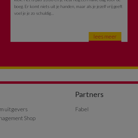
boeg. Er komt niets uit je handen, maar als je jezelf vrij geeft
voel je je zo schuldig…
lees meer
Partners
m uitgevers
Fabel
nagement Shop