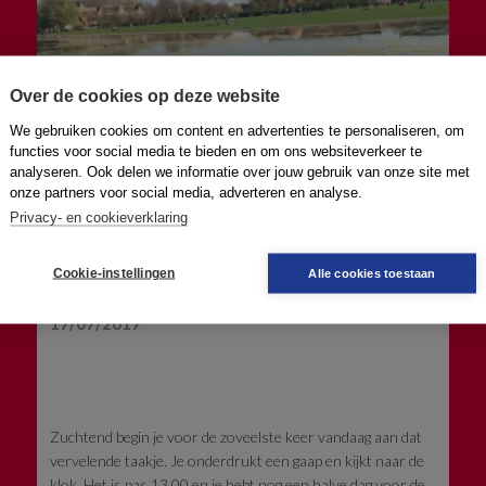
Over de cookies op deze website
We gebruiken cookies om content en advertenties te personaliseren, om
functies voor social media te bieden en om ons websiteverkeer te
analyseren. Ook delen we informatie over jouw gebruik van onze site met
onze partners voor social media, adverteren en analyse.
Privacy- en cookieverklaring
Functioneel luieren
Cookie-instellingen
Alle cookies toestaan
Auteur: Alexandra Smith
17/07/2017
Zuchtend begin je voor de zoveelste keer vandaag aan dat
vervelende taakje. Je onderdrukt een gaap en kijkt naar de
klok. Het is pas 13.00 en je hebt nog een halve dag voor de