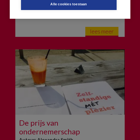
recente boeklancering / ondernemersborrel geen last
Alle cookies toestaan
van. Het was verre van perfect. Toen de eerste gast
binnenkwam legden we net de laatste hand aan […]
lees meer
De prijs van
ondernemerschap
Auteur: Alexandra Smith