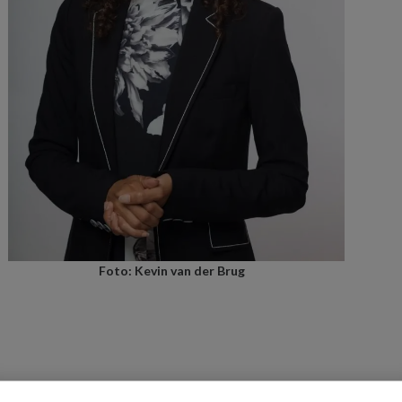
Foto: Kevin van der Brug
us ‘The science of happiness’ (University of