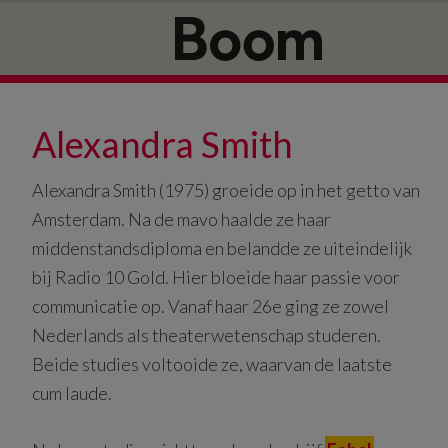
Door
Spring
naar
naar
de
de
hoofd
eerste
inhoud
sidebar
Alexandra Smith
Alexandra Smith (1975) groeide op in het getto van
Amsterdam. Na de mavo haalde ze haar
middenstandsdiploma en belandde ze uiteindelijk
bij Radio 10 Gold. Hier bloeide haar passie voor
communicatie op. Vanaf haar 26e ging ze zowel
Nederlands als theaterwetenschap studeren.
Beide studies voltooide ze, waarvan de laatste
cum laude.