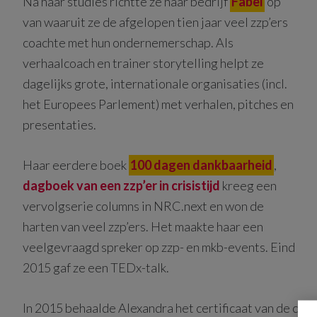
Na haar studies richtte ze haar bedrijf
Fabel
op
van waaruit ze de afgelopen tien jaar veel zzp’ers
coachte met hun ondernemerschap. Als
verhaalcoach en trainer storytelling helpt ze
dagelijks grote, internationale organisaties (incl.
het Europees Parlement) met verhalen, pitches en
presentaties.
Haar eerdere boek
100 dagen dankbaarheid
,
dagboek van een zzp’er in crisistijd
kreeg een
vervolgserie columns in NRC.next en won de
harten van veel zzp’ers. Het maakte haar een
veelgevraagd spreker op zzp- en mkb-events. Eind
2015 gaf ze een TEDx-talk.
In 2015 behaalde Alexandra het certificaat van de curs