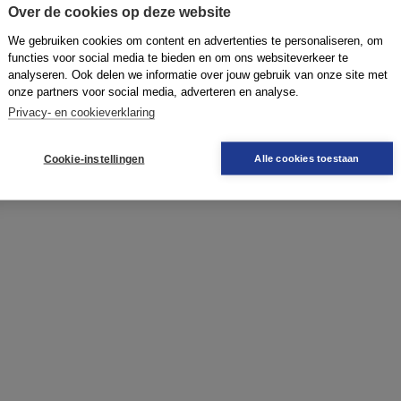
Over de cookies op deze website
 in haar werk als ondernemerscoach en
 plezier.
We gebruiken cookies om content en advertenties te personaliseren, om
functies voor social media te bieden en om ons websiteverkeer te
analyseren. Ook delen we informatie over jouw gebruik van onze site met
smith.nl
.
onze partners voor social media, adverteren en analyse.
Privacy- en cookieverklaring
standige mét plezier
!
Cookie-instellingen
Alle cookies toestaan