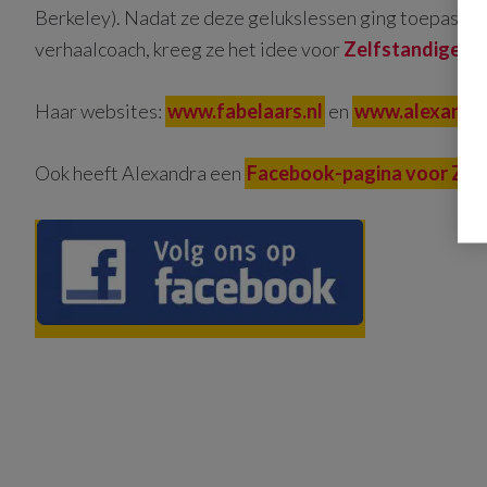
Berkeley). Nadat ze deze gelukslessen ging toepassen
verhaalcoach, kreeg ze het idee voor
Zelfstandige mét
Haar websites:
www.fabelaars.nl
en
www.alexandra
Ook heeft Alexandra een
Facebook-pagina voor Zelf