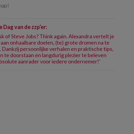
hap!
e Dag van de zzp’er:
sk of Steve Jobs? Think again. Alexandra vertelt je
n aan onhaalbare doelen, (te) grote dromen na te
 Dankzij persoonlijke verhalen en praktische tips,
n te doorstaan en langdurig plezier te beleven
bsolute aanrader voor iedere ondernemer!’