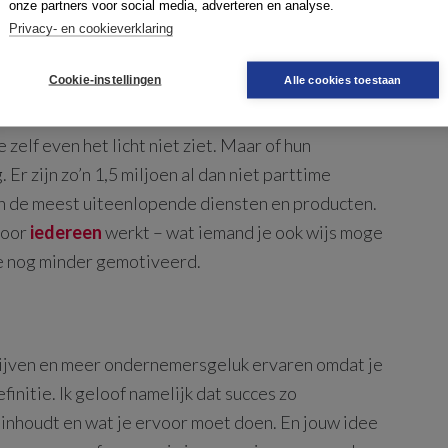
onze partners voor social media, adverteren en analyse.
Privacy- en cookieverklaring
Cookie-instellingen
Alle cookies toestaan
emers met wie het altijd goed lijkt te gaan. De
 zelf even het licht niet ziet. Maar of hun
Er zijn zo’n 1,5 miljoen al dan niet parttime
n de meest uiteenlopende diensten en producten.
voor
iedereen
werkt – wat iemand je ook wijs moge
je nog minder gemotiveerd.
lijven en meer ondernemersgeluk ervaren omdat je
initie. Ik geloof namelijk dat succes zo
 inhoudt en wat je ervoor moet doen. En jouw idee