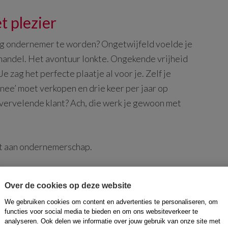
t plezier
dig ondernemer te worden? Ongetwijfeld voelde je
phandel. Het avontuur lonkte. Ongekende vrijheid
e zag het perfecte plaatje al voor je. Zelf je
nee’ moet verkopen en drie keer per jaar op
 vervelende klant? Ach, die werk je gewoon met
ant aan ondernemerschap.
ijvoorbeeld niet doorbetaald. Een grote opdracht
Over de cookies op deze website
 Soms werk je avonden door terwijl je liever met
We gebruiken cookies om content en advertenties te personaliseren, om
een klant en weet niet goed hoe je dit op moet
functies voor social media te bieden en om ons websiteverkeer te
 Hoe ga je er dan mee om en hoe
blijf
je
analyseren. Ook delen we informatie over jouw gebruik van onze site met