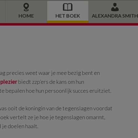
HOME
HET BOEK
ALEXANDRA SMITH
 dag precies weet waar je mee bezig bent en
plezier
biedt zzp’ers de kans om hun
te bepalen hoe hun persoonlijk succes eruitziet.
s ooit de koningin van de tegenslagen voordat
t boek vertelt ze je hoe je tegenslagen omarmt,
l je doelen haalt.