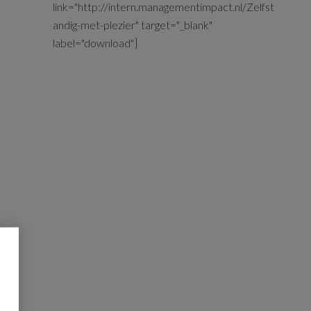
link="http://intern.managementimpact.nl/Zelfst
andig-met-plezier" target="_blank"
label="download"]