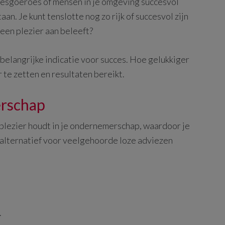
ccesgoeroes of mensen in je omgeving succesvol
taan. Je kunt tenslotte nog zo rijk of succesvol zijn
geen plezier aan beleeft?
elangrijke indicatie voor succes. Hoe gelukkiger
 te zetten en resultaten bereikt.
erschap
d plezier houdt in je ondernemerschap, waardoor je
alternatief voor veelgehoorde loze adviezen
.