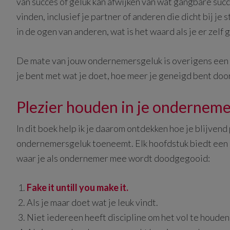
van succes of geluk kan afwijken van wat gangbare su
vinden, inclusief je partner of anderen die dicht bij je s
in de ogen van anderen, wat is het waard als je er zelf 
De mate van jouw ondernemersgeluk is overigens een b
je bent met wat je doet, hoe meer je geneigd bent door
Plezier houden in je ondernem
In dit boek help ik je daarom ontdekken hoe je blijven
ondernemersgeluk toeneemt. Elk hoofdstuk biedt een 
waar je als ondernemer mee wordt doodgegooid:
Fake it untill you make it.
Als je maar doet wat je leuk vindt.
Niet iedereen heeft discipline om het vol te houden