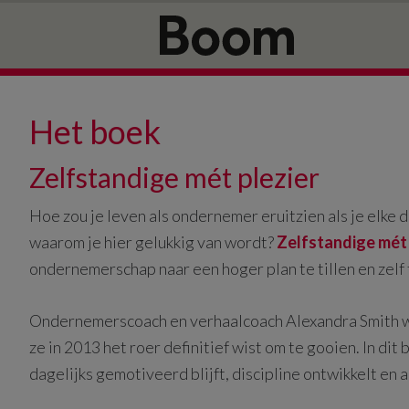
Door
Spring
naar
naar
de
de
hoofd
eerste
inhoud
sidebar
Het boek
Zelfstandige mét plezier
Hoe zou je leven als ondernemer eruitzien als je elke
waarom je hier gelukkig van wordt?
Zelfstandige mét 
ondernemerschap naar een hoger plan te tillen en zelf 
Ondernemerscoach en verhaalcoach Alexandra Smith wa
ze in 2013 het roer definitief wist om te gooien. In di
dagelijks gemotiveerd blijft, discipline ontwikkelt en a