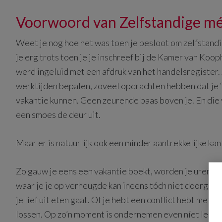
Voorwoord van Zelfstandige mé
Weet je nog hoe het was toen je besloot om zelfstan
je erg trots toen je je inschreef bij de Kamer van Koo
werd ingeluid met een afdruk van het handelsregister. J
werktijden bepalen, zoveel opdrachten hebben dat je ‘
vakantie kunnen. Geen zeurende baas boven je. En die
een smoes de deur uit.
Maar er is natuurlijk ook een minder aantrekkelijke k
Zo gauw je eens een vakantie boekt, worden je uren b
waar je je op verheugde kan ineens tóch niet doorgaan.
je lief uit eten gaat. Of je hebt een conflict hebt met 
lossen. Op zo’n moment is ondernemen even níet leuk.