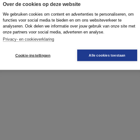
ën vooral in je opkomen… als je níet aan het werk
Over de cookies op deze website
sschien dubbel zo productief omdat je vandaag
We gebruiken cookies om content en advertenties te personaliseren, om
functies voor social media te bieden en om ons websiteverkeer te
analyseren. Ook delen we informatie over jouw gebruik van onze site met
onze partners voor social media, adverteren en analyse.
emersgeluk? Begin september verschijnt mijn boek
Privacy- en cookieverklaring
en
reserveer hem vast
hier
.
Cookie-instellingen
Alle cookies toestaan