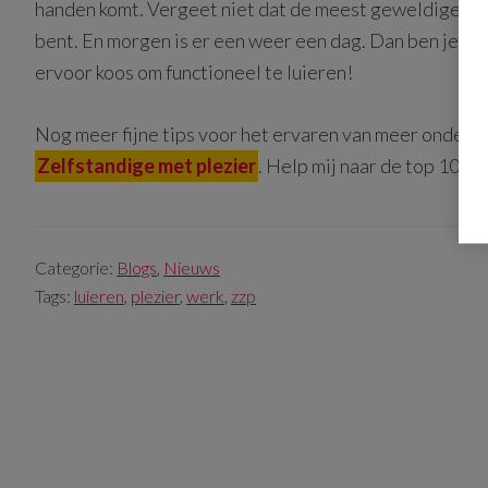
handen komt. Vergeet niet dat de meest geweldige idee
bent. En morgen is er een weer een dag. Dan ben je mi
ervoor koos om functioneel te luieren!
Nog meer fijne tips voor het ervaren van meer ondern
Zelfstandige met plezier
. Help mij naar de top 100 
Categorie:
Blogs
,
Nieuws
Tags:
luieren
,
plezier
,
werk
,
zzp