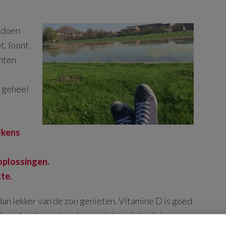
e doen
t, loont
enten
s geheel
lkens
oplossingen.
te.
 dan lekker van de zon genieten. Vitamine D is goed
je gefrustreerd voelen omdat er niets uit je