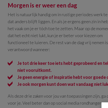
Morgen is er weer een dag
Het is natuurlijk handig om in rustige periodes werk t
dat anders blijft liggen. En als je ergens geen zin in heb
het vaak om je er tóch toe te zetten. Maar op de mom
dat het echt niet lukt, kun je er beter voor kiezen om
functioneel te luieren. De rest van de dag vrij nemen i
verantwoord wanneer:
Je tot drie keer toe iets hebt geprobeerd en te
niet vooruitkomt.
Je geen energie of inspiratie hebt voor goede 
Je ook morgen kunt doen wat vandaag niet luk
Als deze drie zaken voor jou van toepassingen zijn, ga
voor je. Veel beter dan op social media rondhangen en 