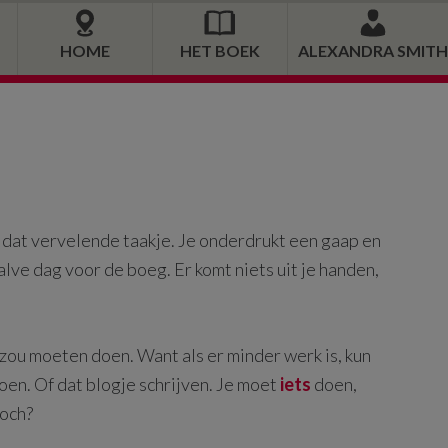
HOME
HET BOEK
ALEXANDRA SMITH
 dat vervelende taakje. Je onderdrukt een gaap en
halve dag voor de boeg. Er komt niets uit je handen,
zou moeten doen. Want als er minder werk is, kun
doen. Of dat blogje schrijven. Je moet
iets
doen,
toch?