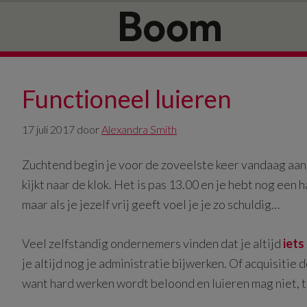
Door
Spring
naar
naar
de
de
hoofd
eerste
inhoud
sidebar
Functioneel luieren
17 juli 2017
door
Alexandra Smith
Zuchtend begin je voor de zoveelste keer vandaag aan
kijkt naar de klok. Het is pas 13.00 en je hebt nog een 
maar als je jezelf vrij geeft voel je je zo schuldig…
Veel zelfstandig ondernemers vinden dat je altijd
iets
je altijd nog je administratie bijwerken. Of acquisitie 
want hard werken wordt beloond en luieren mag niet, 