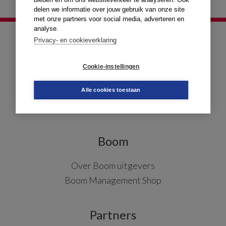
delen we informatie over jouw gebruik van onze site
met onze partners voor social media, adverteren en
analyse.
Management Impact
Privacy- en cookieverklaring
Management Impact
Cookie-instellingen
MI Academy
Nieuwsbrief Management Impact
Alle cookies toestaan
Boom
Over Boom uitgevers
Boom Management Shop
Partners