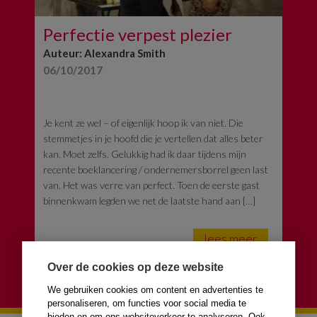
Perfectie verpest plezier
Auteur: Alexandra Smith
06/10/2017
Je kent ze wel – of eigenlijk hoop ik van niet. Die
stemmetjes in je hoofd die je vertellen dat alles beter
kan. Moet zelfs. Gelukkig had ik daar tijdens mijn
recente boeklancering / ondernemersborrel geen last
van. Het was verre van perfect. Toen de eerste gast
binnenkwam legden we net de laatste hand aan […]
lees meer
Over de cookies op deze website
We gebruiken cookies om content en advertenties te
personaliseren, om functies voor social media te
bieden en om ons websiteverkeer te analyseren. Ook